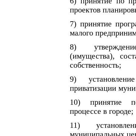
6) принятие по п
проектов планиров
7)
принятие прогр
малого предпринима
8)
утвержде
(имущества), сос
собственность;
9)
установлен
приватизации муни
10)
принятие 
процессе в городе;
11)
установл
муниципальных це