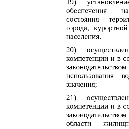
19)
установле
обеспечения на
состояния терр
города, курортно
населения.
20) осуществле
компетенции и в с
законодательство
использования в
значения;
21)
осуществл
компетенции и в с
законодательством
области жилищ