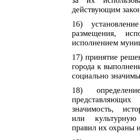
за их использов
действующим закон
16)
установлени
размещения, ис
исполнением муниц
17)
принятие реше
города к выполнен
социально значимых
18) определени
представляющ
значимость, исто
или культурную
правил их охраны 