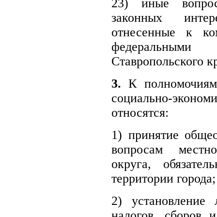
23) иные вопро
законных интер
отнесенные к ко
федеральными
Ставропольского к
3.
К полномочиям 
социально-эконом
относятся:
1) принятие обще
вопросам местно
округа, обязате
территории города;
2) установление 
налогов
,
сборов и