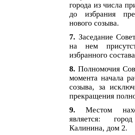
города из числа п
до избрания пре
нового созыва.
7.
Заседание Совет
на нем присутс
избранного состава
8.
Полномочия Сове
момента начала ра
созыва, за исклю
прекращения полн
9.
Местом нахож
является: горо
Калинина, дом 2.