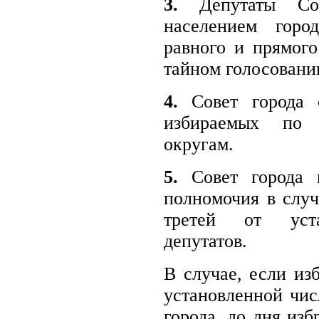
3.
Депутаты Сов
населением горо
равного и прямого
тайном голосовании
4.
Совет города с
избираемых по 
округам.
5.
Совет города м
полномочия в случ
третей от уста
депутатов.
В случае, если из
установленной чис
города, до дня изб